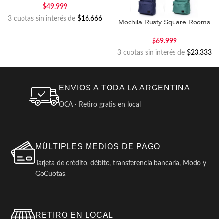
$
49.999
3 cuotas sin interés de
$16.666
Mochila Rusty Square Rooms
$
69.999
3 cuotas sin interés de
$23.333
ENVIOS A TODA LA ARGENTINA
OCA · Retiro gratis en local
MÚLTIPLES MEDIOS DE PAGO
Tarjeta de crédito, débito, transferencia bancaria, Modo y
GoCuotas.
RETIRO EN LOCAL