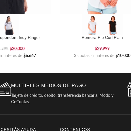
ependent Indy Ringer
Remera Rip Curl Plain
$
20.000
$
29.999
9.999
sin interés de
$6.667
3 cuotas sin interés de
$10.000
MÚLTIPLES MEDIOS DE PAGO
Tarjeta de crédito, débito, transferencia bancaria, Modo y
GoCuotas.
ECESITÁS AYUDA
CONTENIDOS