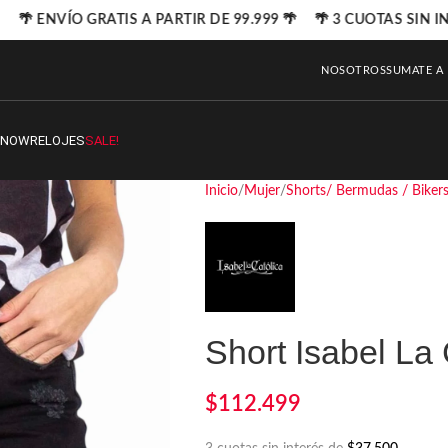
🌴 ENVÍO GRATIS A PARTIR DE 99.999 🌴 🌴 3 CUOTAS SIN IN
NOSOTROS
SUMATE A
SNOW
RELOJES
SALE!
Inicio
Mujer
Shorts/ Bermudas / Biker
Short Isabel La
$
112.499