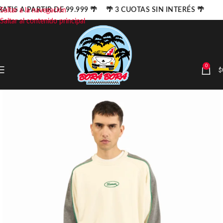
ATIS A PARTIR DE 99.999 🌴 🌴 3 CUOTAS SIN INTERÉS 🌴
Saltar a la navegación
Saltar al contenido principal
0
$