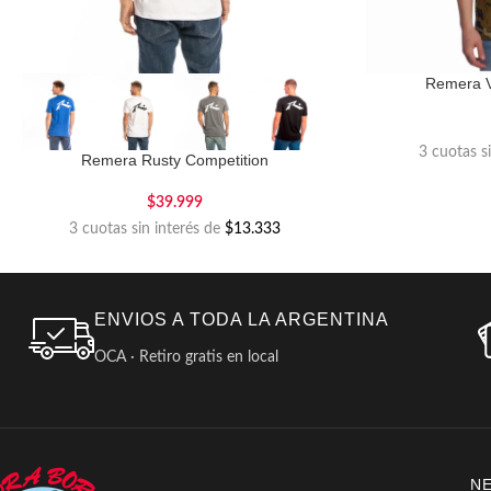
Remera 
3 cuotas s
Remera Rusty Competition
$
39.999
3 cuotas sin interés de
$13.333
ENVIOS A TODA LA ARGENTINA
OCA · Retiro gratis en local
N