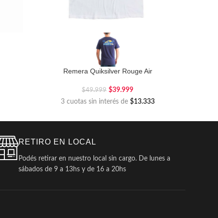
Remera Quiksilver Rouge Air
$
39.999
$
49.999
3 cuotas sin interés de
$13.333
RETIRO EN LOCAL
Podés retirar en nuestro local sin cargo. De lunes a
sábados de 9 a 13hs y de 16 a 20hs