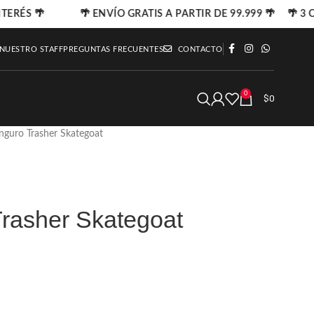
TERÉS 🌴
🌴 ENVÍO GRATIS A PARTIR DE 99.999 🌴 🌴 3 C
 NUESTRO STAFF
PREGUNTAS FRECUENTES
CONTACTO
0
$
0
nguro Trasher Skategoat
rasher Skategoat