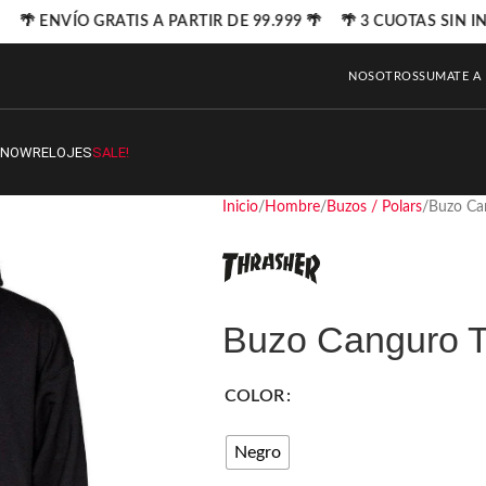
🌴 ENVÍO GRATIS A PARTIR DE 99.999 🌴 🌴 3 CUOTAS SIN IN
NOSOTROS
SUMATE A
SNOW
RELOJES
SALE!
Inicio
Hombre
Buzos / Polars
Buzo Ca
Buzo Canguro T
COLOR
Negro