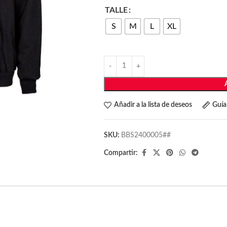
TALLE
S
M
L
XL
Añadir a la lista de deseos
Guía 
SKU:
BBS2400005##
Compartir: