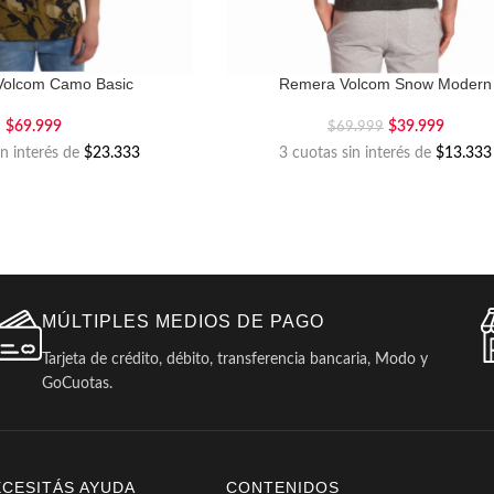
Volcom Camo Basic
Remera Volcom Snow Modern
$
69.999
$
39.999
$
69.999
in interés de
$23.333
3 cuotas sin interés de
$13.333
MÚLTIPLES MEDIOS DE PAGO
Tarjeta de crédito, débito, transferencia bancaria, Modo y
GoCuotas.
ECESITÁS AYUDA
CONTENIDOS