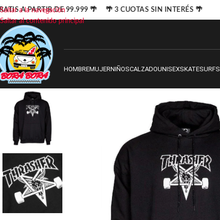
ATIS A PARTIR DE 99.999 🌴 🌴 3 CUOTAS SIN INTERÉS 🌴
Saltar a la navegación
Saltar al contenido principal
HOMBRE
MUJER
NIÑOS
CALZADO
UNISEX
SKATE
SURF