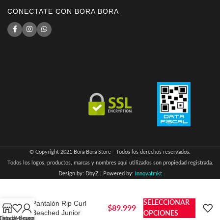
CONECTATE CON BORA BORA
© Copyright 2021 Bora Bora Store - Todos los derechos reservados.
Todos los logos, productos, marcas y nombres aqui utilizados son propiedad registrada.
Design by: DbyZ
|
Powered by:
Innovatmkt
Pantalón Rip Curl
SELECCIONAR
$
89.999
Beached Junior
OPCIONES
Lista de deseos
Tienda
Mi cuenta