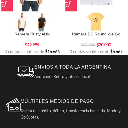
Remera Rusty ADN
Remera DC Round We Go
$
49.999
$
20.000
$
59.999
3 cuotas sin interés de
$16.666
3 cuotas sin interés de
$6.667
ENVIOS A TODA LA ARGENTINA
Andreani · Retiro gratis en local
MÚLTIPLES MEDIOS DE PAGO
Tarjeta de crédito, débito, transferencia bancaria, Modo y
GoCuotas.