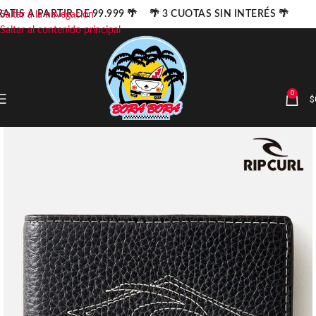
ATIS A PARTIR DE 99.999 🌴 🌴 3 CUOTAS SIN INTERÉS 🌴
Saltar a la navegación
Saltar al contenido principal
0
$