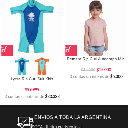
Remera Rip Curl Autograph Mini
$
15.000
$
34.999
3 cuotas sin interés de
$5.000
Lycra Rip Curl Suit Kids
$
99.999
3 cuotas sin interés de
$33.333
ENVIOS A TODA LA ARGENTINA
OCA · Retiro gratis en local