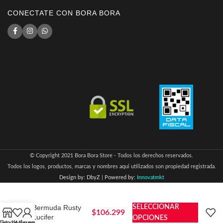
CONECTATE CON BORA BORA
© Copyright 2021 Bora Bora Store - Todos los derechos reservados.
Todos los logos, productos, marcas y nombres aqui utilizados son propiedad registrada.
Design by: DbyZ
|
Powered by:
Innovatmkt
Bermuda Rusty
SELECCIONAR
$
106.299
Lucifer
OPCIONES
Lista de deseos
Tienda
Mi cuenta