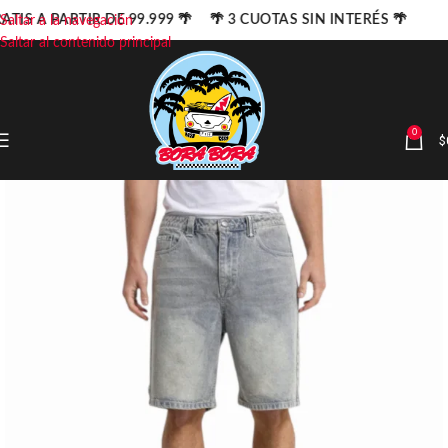
ATIS A PARTIR DE 99.999 🌴 🌴 3 CUOTAS SIN INTERÉS 🌴
Saltar a la navegación
Saltar al contenido principal
0
$