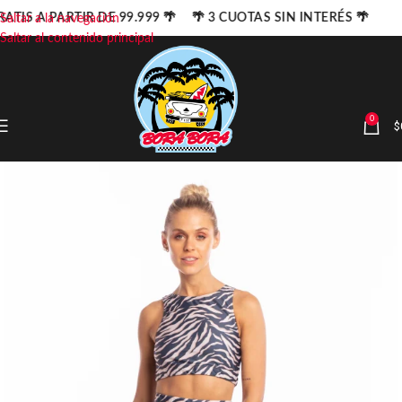
ATIS A PARTIR DE 99.999 🌴 🌴 3 CUOTAS SIN INTERÉS 🌴
Saltar a la navegación
Saltar al contenido principal
0
$