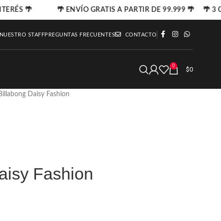
TERÉS 🌴
🌴 ENVÍO GRATIS A PARTIR DE 99.999 🌴 🌴 3 C
 NUESTRO STAFF
PREGUNTAS FRECUENTES
CONTACTO
0
$
0
Billabong Daisy Fashion
aisy Fashion