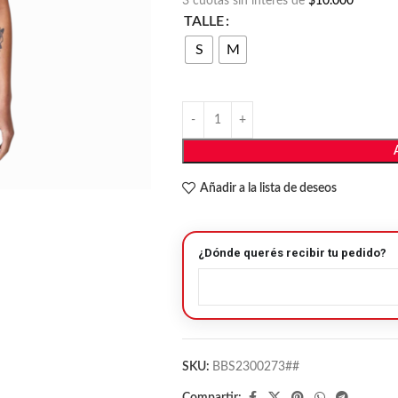
3 cuotas sin interés de
$10.000
TALLE
S
M
Añadir a la lista de deseos
¿Dónde querés recibir tu pedido?
SKU:
BBS2300273##