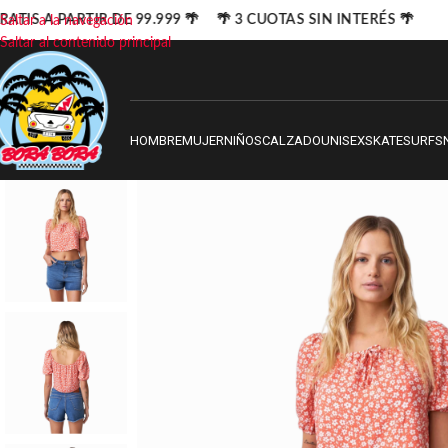
ATIS A PARTIR DE 99.999 🌴 🌴 3 CUOTAS SIN INTERÉS 🌴
Saltar a la navegación
Saltar al contenido principal
HOMBRE
MUJER
NIÑOS
CALZADO
UNISEX
SKATE
SURF
S