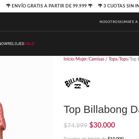
🌴 ENVÍO GRATIS A PARTIR DE 99.999 🌴 🌴 3 CUOTAS SIN IN
NOSOTROS
SUMATE A
NOW
RELOJES
SALE!
Inicio
Mujer
Camisas / Tops
Tops
Top 
Top Billabong D
$
30.000
$
74.999