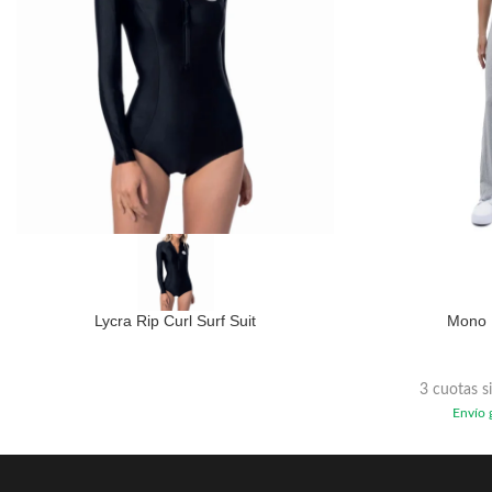
Lycra Rip Curl Surf Suit
Mono 
3 cuotas s
Envío g