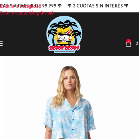
RATIS A PARTIR DE 99.999 🌴 🌴 3 CUOTAS SIN INTERÉS 🌴
Saltar a la navegación
Saltar al contenido principal
0
$