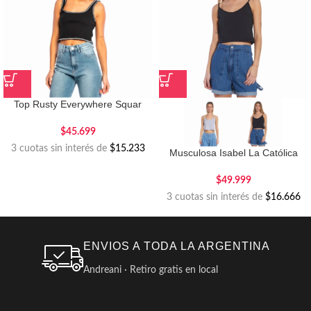
Top Rusty Everywhere Squar
Neck
$
45.699
3 cuotas sin interés de
$15.233
Musculosa Isabel La Católica
Crop Pale Trash
$
49.999
3 cuotas sin interés de
$16.666
ENVIOS A TODA LA ARGENTINA
Andreani · Retiro gratis en local