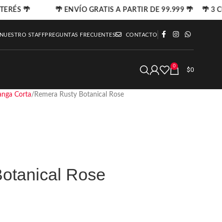
TERÉS 🌴
🌴 ENVÍO GRATIS A PARTIR DE 99.999 🌴 🌴 3 C
 NUESTRO STAFF
PREGUNTAS FRECUENTES
CONTACTO
0
$
0
nga Corta
Remera Rusty Botanical Rose
otanical Rose