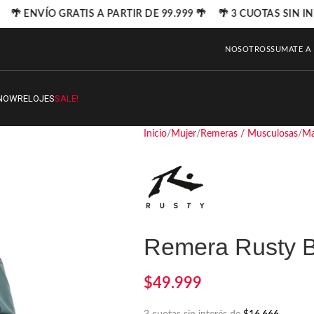
🌴 ENVÍO GRATIS A PARTIR DE 99.999 🌴 🌴 3 CUOTAS SIN IN
NOSOTROS
SUMATE A
NOW
RELOJES
SALE!
Inicio
Mujer
Remeras / Musculosas
Ma
Remera Rusty B
$
49.999