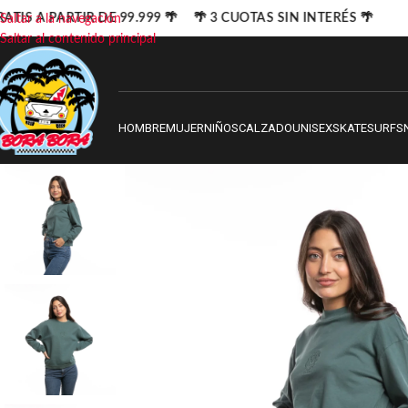
ATIS A PARTIR DE 99.999 🌴 🌴 3 CUOTAS SIN INTERÉS 🌴
Saltar a la navegación
Saltar al contenido principal
HOMBRE
MUJER
NIÑOS
CALZADO
UNISEX
SKATE
SURF
S