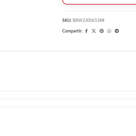
SKU:
BBW2300653##
Compartir: