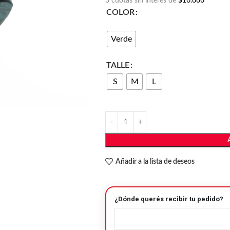
3 cuotas sin interés de
$16.666
COLOR
Verde
TALLE
S
M
L
Añadir a la lista de deseos
¿Dónde querés recibir tu pedido?