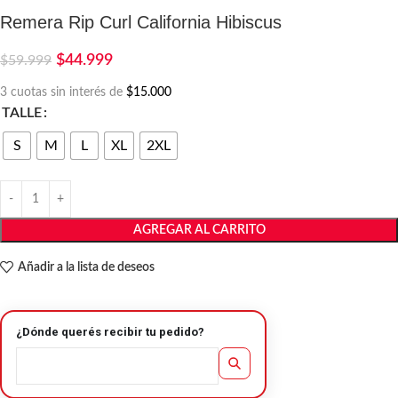
Remera Rip Curl California Hibiscus
$
44.999
$
59.999
3 cuotas sin interés de
$15.000
TALLE
S
M
L
XL
2XL
AGREGAR AL CARRITO
Añadir a la lista de deseos
¿Dónde querés recibir tu pedido?