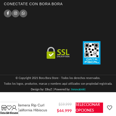
CONECTATE CON BORA BORA
© Copyright 2021 Bora Bora Store - Todos los derechos reservados.
Todos los logos, productos, marcas y nombres aqui utilizados son propiedad registrada.
Design by: DbyZ
|
Powered by:
Innovatmkt
$
59.999
Remera Rip Curl
SELECCIONAR
California Hibiscus
$
44.999
OPCIONES
Lista de deseos
Tienda
Mi cuenta