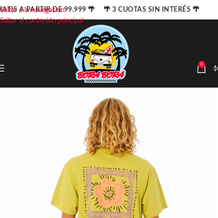
ATIS A PARTIR DE 99.999 🌴 🌴 3 CUOTAS SIN INTERÉS 🌴
Saltar a la navegación
Saltar al contenido principal
0
$