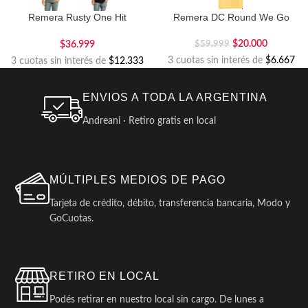
Remera Rusty One Hit
Remera DC Round We Go
Competition
$
20.000
$
36.999
$
59.999
3 cuotas sin interés de
$6.667
3 cuotas sin interés de
$12.333
ENVIOS A TODA LA ARGENTINA
Andreani · Retiro gratis en local
MÚLTIPLES MEDIOS DE PAGO
Tarjeta de crédito, débito, transferencia bancaria, Modo y
GoCuotas.
RETIRO EN LOCAL
Podés retirar en nuestro local sin cargo. De lunes a