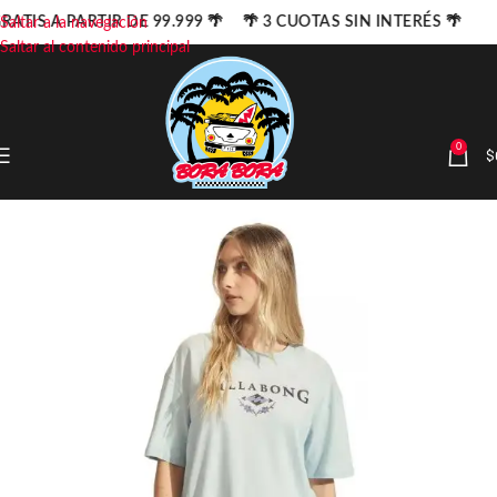
RATIS A PARTIR DE 99.999 🌴 🌴 3 CUOTAS SIN INTERÉS 🌴
Saltar a la navegación
Saltar al contenido principal
0
$