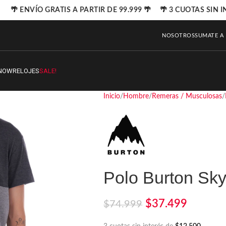
🌴 ENVÍO GRATIS A PARTIR DE 99.999 🌴 🌴 3 CUOTAS SIN I
NOSOTROS
SUMATE A
NOW
RELOJES
SALE!
Inicio
Hombre
Remeras / Musculosas
Polo Burton Sky
$
37.499
$
74.999