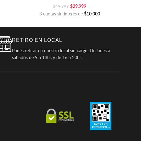
$
29.999
$
49.999
3 cuotas sin interés de
$10.000
RETIRO EN LOCAL
Podés retirar en nuestro local sin cargo. De lunes a
sábados de 9 a 13hs y de 16 a 20hs