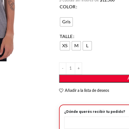
3 cuotas sin interés de
$12.500
COLOR
Gris
TALLE
XS
M
L
Añadir a la lista de deseos
¿Dónde querés recibir tu pedido?