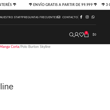
NTERÉS 🌴
🌴 ENVÍO GRATIS A PARTIR DE 99.999 🌴 🌴 3 C
 NUESTRO STAFF
PREGUNTAS FRECUENTES
CONTACTO
0
$
0
Manga Corta
Polo Burton Skyline
line