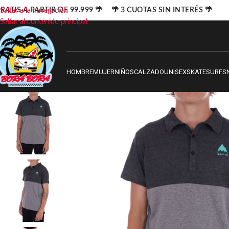
ATIS A PARTIR DE 99.999 🌴 🌴 3 CUOTAS SIN INTERÉS 🌴
Saltar a la navegación
Saltar al contenido principal
HOMBRE
MUJER
NIÑOS
CALZADO
UNISEX
SKATE
SURF
S