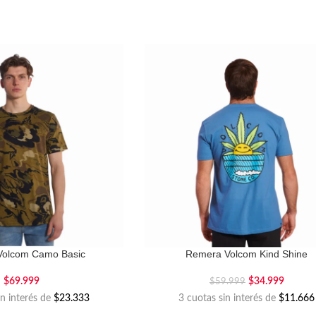
Volcom Camo Basic
Remera Volcom Kind Shine
$
69.999
$
34.999
$
59.999
in interés de
$23.333
3 cuotas sin interés de
$11.666