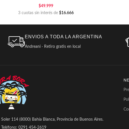
$
49.999
3 cuotas sin interés de
$16.666
ENVIOS A TODA LA ARGENTINA
Andreani · Retiro gratis en local
N
Pr
Pol
Co
Soler 114 (8000) Bahía Blanca, Provincia de Buenos Aires.
Teléfono: 0291 454-2619