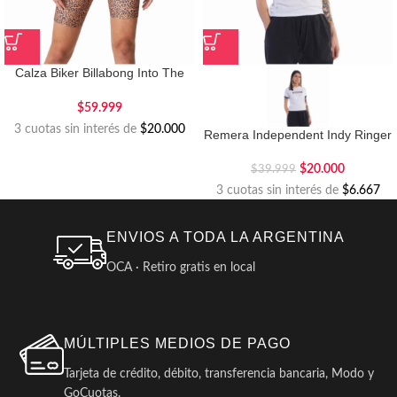
Calza Biker Billabong Into The
Wild
$
59.999
3 cuotas sin interés de
$20.000
Remera Independent Indy Ringer
$
20.000
$
39.999
3 cuotas sin interés de
$6.667
ENVIOS A TODA LA ARGENTINA
OCA · Retiro gratis en local
MÚLTIPLES MEDIOS DE PAGO
Tarjeta de crédito, débito, transferencia bancaria, Modo y
GoCuotas.