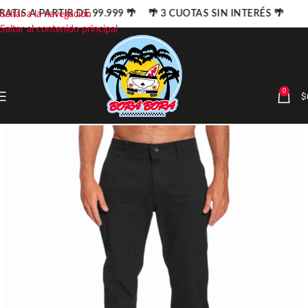
RATIS A PARTIR DE 99.999 🌴 🌴 3 CUOTAS SIN INTERÉS 🌴
Saltar a la navegación
Saltar al contenido principal
0
$