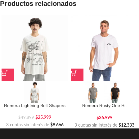
Productos relacionados
Remera Lightning Bolt Shapers
Remera Rusty One Hit
Competition
$
25.999
$
36.999
$
49.899
3 cuotas sin interés de
$8.666
3 cuotas sin interés de
$12.333