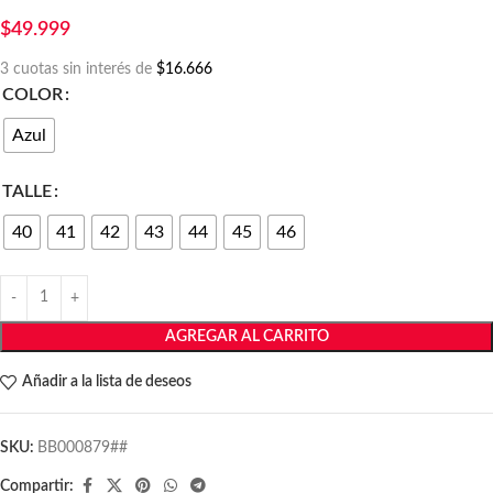
$
49.999
3 cuotas sin interés de
$16.666
COLOR
Azul
TALLE
40
41
42
43
44
45
46
AGREGAR AL CARRITO
Añadir a la lista de deseos
SKU:
BB000879##
Compartir: