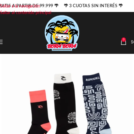
ATIS A PARTIR DE 99.999 🌴 🌴 3 CUOTAS SIN INTERÉS 🌴
Saltar a la navegación
Saltar al contenido principal
0
$