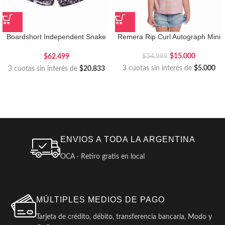
Boardshort Independent Snake
Remera Rip Curl Autograph Mini
Kids
$
15.000
$
62.499
$
34.999
3 cuotas sin interés de
$5.000
3 cuotas sin interés de
$20.833
ENVIOS A TODA LA ARGENTINA
OCA · Retiro gratis en local
MÚLTIPLES MEDIOS DE PAGO
Tarjeta de crédito, débito, transferencia bancaria, Modo y