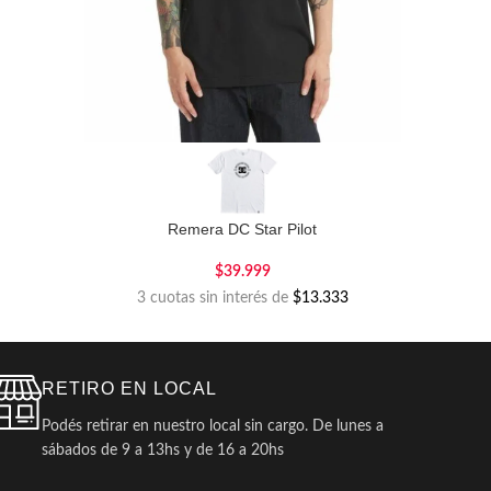
Remera DC Star Pilot
$
39.999
3 cuotas sin interés de
$13.333
RETIRO EN LOCAL
Podés retirar en nuestro local sin cargo. De lunes a
sábados de 9 a 13hs y de 16 a 20hs