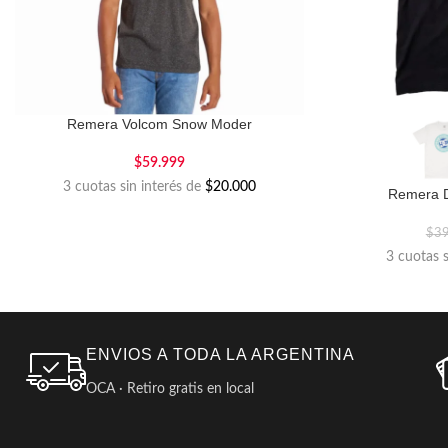
Remera Volcom Snow Moder
$
59.999
3 cuotas sin interés de
$20.000
Remera D
$
3
3 cuotas 
ENVIOS A TODA LA ARGENTINA
OCA · Retiro gratis en local