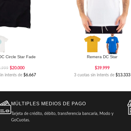
C Circle Star Fade
Remera DC Star
$
20.000
$
39.999
9.999
sin interés de
$6.667
3 cuotas sin interés de
$13.333
MÚLTIPLES MEDIOS DE PAGO
Tarjeta de crédito, débito, transferencia bancaria, Modo y
GoCuotas.