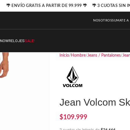
🌴 ENVÍO GRATIS A PARTIR DE 99.999 🌴 🌴 3 CUOTAS SIN I
NOSOTROS
SUMATE A
SNOW
RELOJES
SALE!
Inicio
Hombre
Jeans / Pantalones
Jea
Jean Volcom Sk
$
109.999