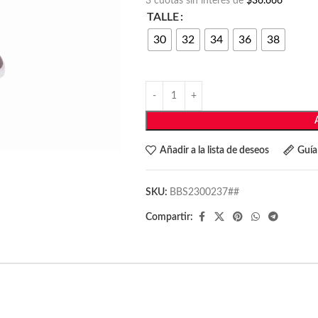
3 cuotas sin interés de
$36.666
TALLE
30
32
34
36
38
Añadir a la lista de deseos
Guía 
SKU:
BBS2300237##
Compartir: