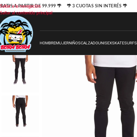
ATIS A PARTIR DE 99.999 🌴 🌴 3 CUOTAS SIN INTERÉS 🌴
Saltar a la navegación
Saltar al contenido principal
HOMBRE
MUJER
NIÑOS
CALZADO
UNISEX
SKATE
SURF