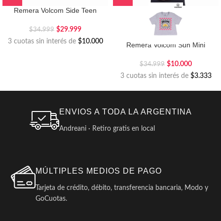
Remera Volcom Side Teen
$
29.999
$
34.999
3 cuotas sin interés de
$10.000
Remera Volcom Sun Mini
$
10.000
$
34.999
3 cuotas sin interés de
$3.333
ENVIOS A TODA LA ARGENTINA
Andreani · Retiro gratis en local
MÚLTIPLES MEDIOS DE PAGO
Tarjeta de crédito, débito, transferencia bancaria, Modo y
GoCuotas.