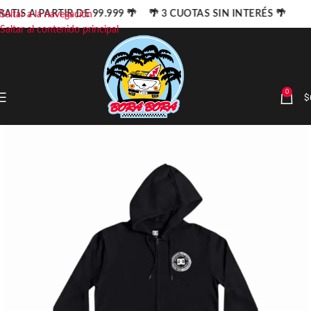
RATIS A PARTIR DE 99.999 🌴 🌴 3 CUOTAS SIN INTERÉS 🌴
Saltar a la navegación
Saltar al contenido principal
0
$