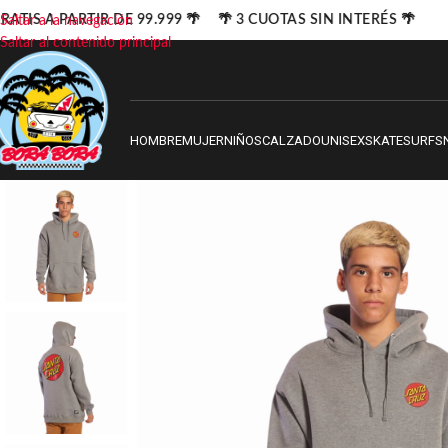
ATIS A PARTIR DE 99.999 🌴 🌴 3 CUOTAS SIN INTERÉS 🌴
Saltar a la navegación
Saltar al contenido principal
HOMBRE
MUJER
NIÑOS
CALZADO
UNISEX
SKATE
SURF
S