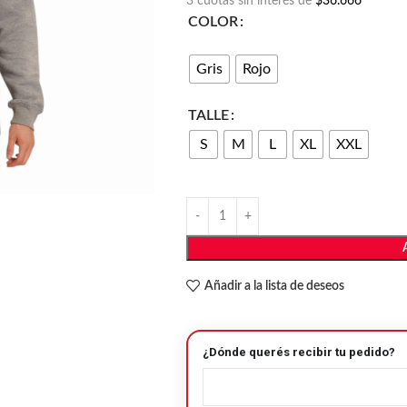
3 cuotas sin interés de
$36.666
COLOR
Gris
Rojo
TALLE
S
M
L
XL
XXL
Añadir a la lista de deseos
¿Dónde querés recibir tu pedido?