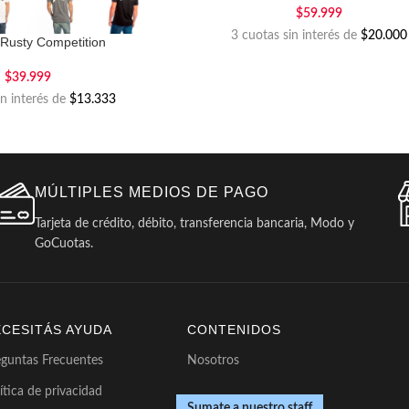
$
59.999
3 cuotas sin interés de
$20.000
Rusty Competition
$
39.999
in interés de
$13.333
MÚLTIPLES MEDIOS DE PAGO
Tarjeta de crédito, débito, transferencia bancaria, Modo y
GoCuotas.
ECESITÁS AYUDA
CONTENIDOS
eguntas Frecuentes
Nosotros
ítica de privacidad
Sumate a nuestro staff