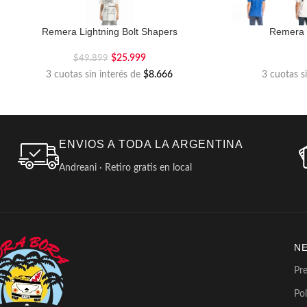
Remera Lightning Bolt Shapers
Remera 
$
25.999
$
49.899
3 cuotas sin interés de
$8.666
3 cuotas s
ENVIOS A TODA LA ARGENTINA
Andreani · Retiro gratis en local
N
Pr
Pol