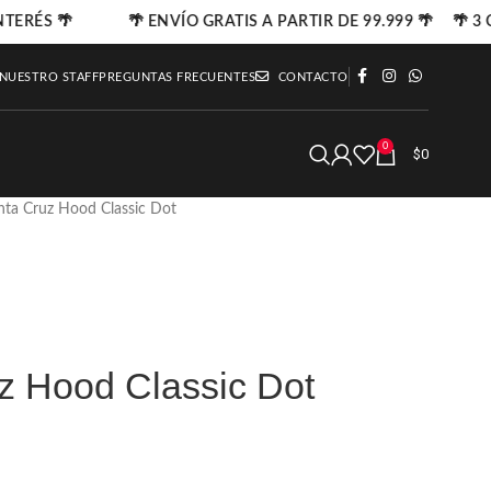
NTERÉS 🌴
🌴 ENVÍO GRATIS A PARTIR DE 99.999 🌴 🌴 3 C
 NUESTRO STAFF
PREGUNTAS FRECUENTES
CONTACTO
0
$
0
nta Cruz Hood Classic Dot
z Hood Classic Dot