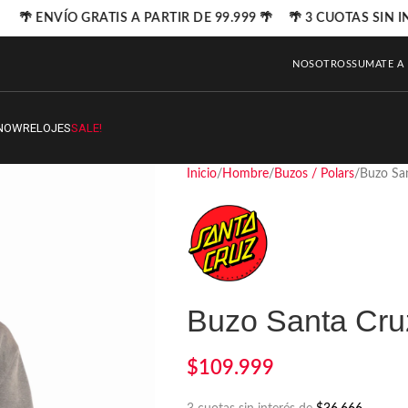
🌴 ENVÍO GRATIS A PARTIR DE 99.999 🌴 🌴 3 CUOTAS SIN I
NOSOTROS
SUMATE A
NOW
RELOJES
SALE!
Inicio
Hombre
Buzos / Polars
Buzo Sa
Buzo Santa Cru
$
109.999