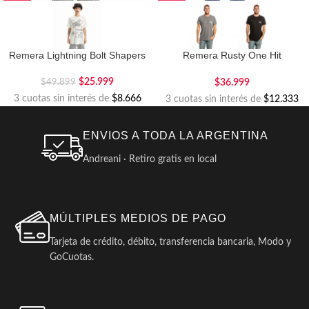
Remera Lightning Bolt Shapers
Remera Rusty One Hit
Competition
$
25.999
$
36.999
$
49.899
3 cuotas sin interés de
$8.666
3 cuotas sin interés de
$12.333
ENVIOS A TODA LA ARGENTINA
Andreani · Retiro gratis en local
MÚLTIPLES MEDIOS DE PAGO
Tarjeta de crédito, débito, transferencia bancaria, Modo y
GoCuotas.