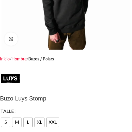
Haga clic para ampliar
Inicio
Hombre
Buzos / Polars
Buzo Luys Stomp
TALLE
S
M
L
XL
XXL