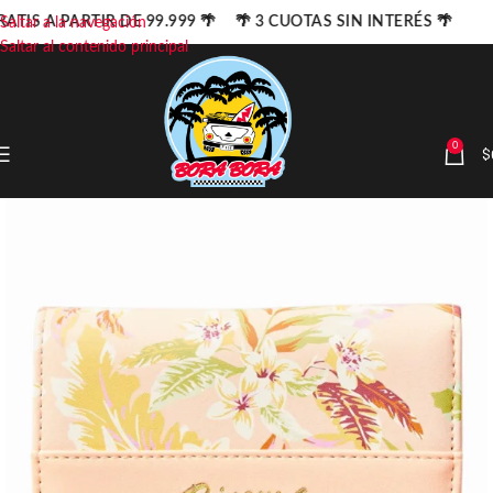
ATIS A PARTIR DE 99.999 🌴 🌴 3 CUOTAS SIN INTERÉS 🌴
Saltar a la navegación
Saltar al contenido principal
0
$