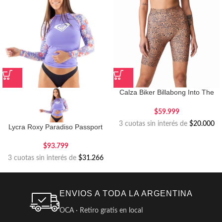
Calza Biker Billabong Into The
Wild
$
59.999
3 cuotas sin interés de
$20.000
Lycra Roxy Paradiso Passport
$
93.799
3 cuotas sin interés de
$31.266
ENVIOS A TODA LA ARGENTINA
OCA · Retiro gratis en local