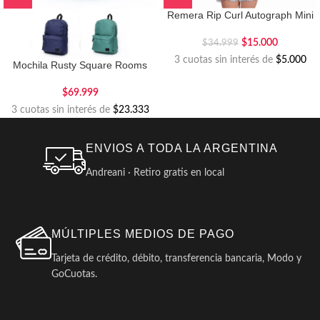
Remera Rip Curl Autograph Mini
$
15.000
$
34.999
3 cuotas sin interés de
$5.000
Mochila Rusty Square Rooms
$
69.999
3 cuotas sin interés de
$23.333
ENVIOS A TODA LA ARGENTINA
Andreani · Retiro gratis en local
MÚLTIPLES MEDIOS DE PAGO
Tarjeta de crédito, débito, transferencia bancaria, Modo y
GoCuotas.