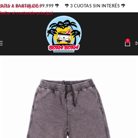
ATIS A PARTIR DE 99.999 🌴 🌴 3 CUOTAS SIN INTERÉS 🌴
Saltar a la navegación
Saltar al contenido principal
0
$