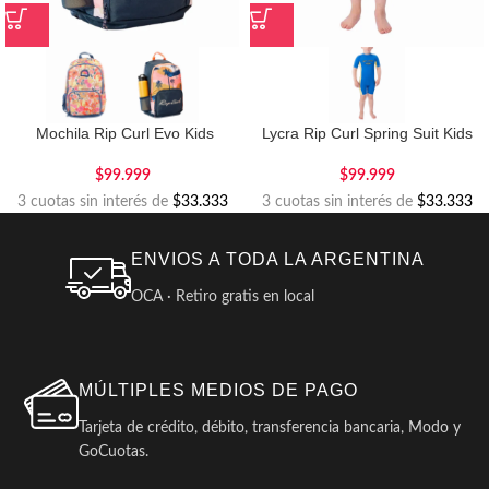
Mochila Rip Curl Evo Kids
Lycra Rip Curl Spring Suit Kids
$
99.999
$
99.999
3 cuotas sin interés de
$33.333
3 cuotas sin interés de
$33.333
ENVIOS A TODA LA ARGENTINA
OCA · Retiro gratis en local
MÚLTIPLES MEDIOS DE PAGO
Tarjeta de crédito, débito, transferencia bancaria, Modo y
GoCuotas.