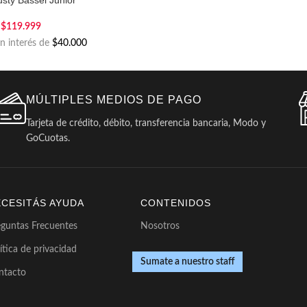
sty Bassel Junior
$
119.999
in interés de
$40.000
MÚLTIPLES MEDIOS DE PAGO
Tarjeta de crédito, débito, transferencia bancaria, Modo y
GoCuotas.
ECESITÁS AYUDA
CONTENIDOS
eguntas Frecuentes
Nosotros
ítica de privacidad
Sumate a nuestro staff
ntacto