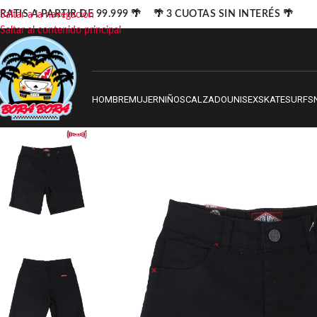
ATIS A PARTIR DE 99.999 🌴 🌴 3 CUOTAS SIN INTERÉS 🌴
Saltar a la navegación
Saltar al contenido principal
HOMBRE
MUJER
NIÑOS
CALZADO
UNISEX
SKATE
SURF
S