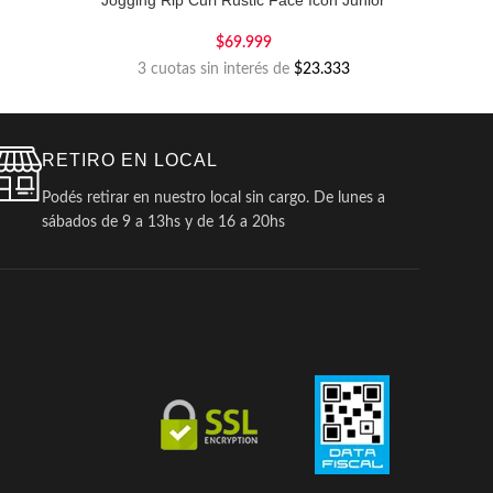
Jogging Rip Curl Rustic Face Icon Junior
$
69.999
3 cuotas sin interés de
$23.333
RETIRO EN LOCAL
Podés retirar en nuestro local sin cargo. De lunes a
sábados de 9 a 13hs y de 16 a 20hs