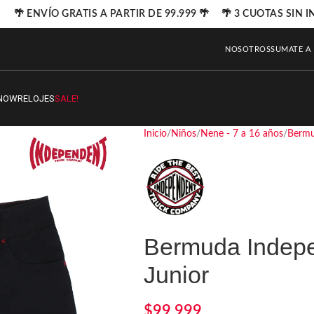
🌴 ENVÍO GRATIS A PARTIR DE 99.999 🌴 🌴 3 CUOTAS SIN IN
NOSOTROS
SUMATE A
NOW
RELOJES
SALE!
Inicio
Niños
Nene - 7 a 16 años
Berm
Bermuda Indepe
Junior
$
99.999