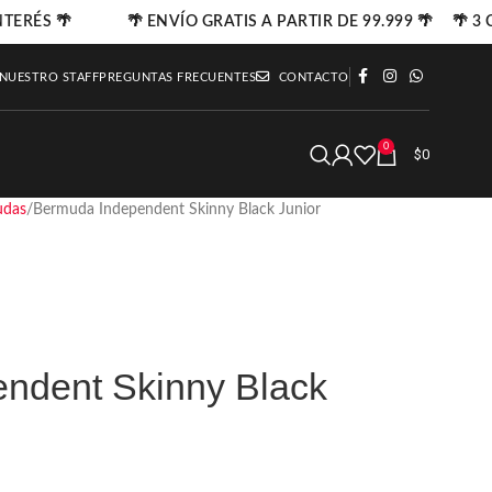
TERÉS 🌴
🌴 ENVÍO GRATIS A PARTIR DE 99.999 🌴 🌴 3 C
 NUESTRO STAFF
PREGUNTAS FRECUENTES
CONTACTO
0
$
0
udas
Bermuda Independent Skinny Black Junior
ndent Skinny Black