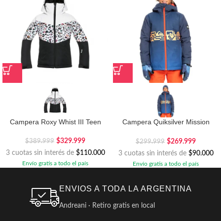
Campera Roxy Whist III Teen
Campera Quiksilver Mission
Engineered Junior
$
329.999
$
269.999
$
389.999
$
299.999
3 cuotas sin interés de
$110.000
3 cuotas sin interés de
$90.000
Envío gratis a todo el país
Envío gratis a todo el país
ENVIOS A TODA LA ARGENTINA
Andreani · Retiro gratis en local