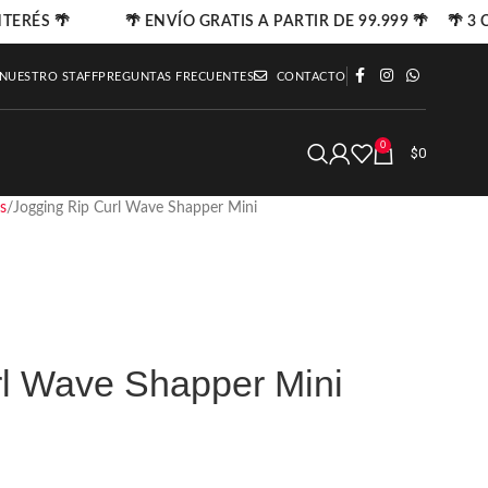
TERÉS 🌴
🌴 ENVÍO GRATIS A PARTIR DE 99.999 🌴 🌴 3 C
 NUESTRO STAFF
PREGUNTAS FRECUENTES
CONTACTO
0
$
0
s
Jogging Rip Curl Wave Shapper Mini
rl Wave Shapper Mini