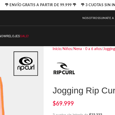
🌴 ENVÍO GRATIS A PARTIR DE 99.999 🌴 🌴 3 CUOTAS SIN IN
NOSOTROS
SUMATE A
NOW
RELOJES
SALE!
Inicio
Niños
Nena - 0 a 6 años
Jogging
Jogging Rip Cu
$
69.999