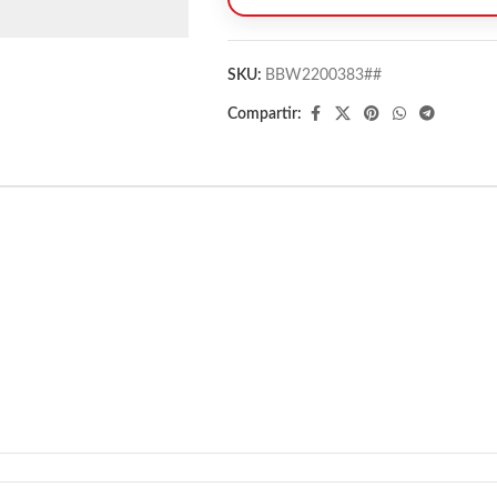
SKU:
BBW2200383##
Compartir: