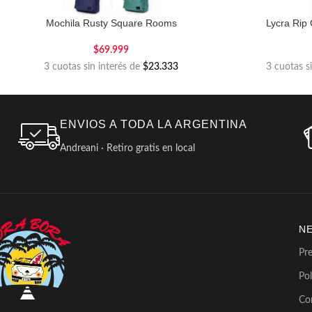
Mochila Rusty Square Rooms
Lycra Rip 
$
69.999
3 cuotas sin interés de
$23.333
3 cuotas s
ENVIOS A TODA LA ARGENTINA
Andreani · Retiro gratis en local
N
Pr
Pol
Co