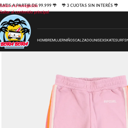
ATIS A PARTIR DE 99.999 🌴 🌴 3 CUOTAS SIN INTERÉS 🌴
Saltar a la navegación
Saltar al contenido principal
HOMBRE
MUJER
NIÑOS
CALZADO
UNISEX
SKATE
SURF
S