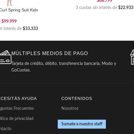
$
68.799
3 cuotas sin interés de
$22.933
Curl Spring Suit Kids
$
99.999
in interés de
$33.333
MÚLTIPLES MEDIOS DE PAGO
Tarjeta de crédito, débito, transferencia bancaria, Modo y
GoCuotas.
ECESITÁS AYUDA
CONTENIDOS
eguntas Frecuentes
Nosotros
ítica de privacidad
Sumate a nuestro staff
ntacto