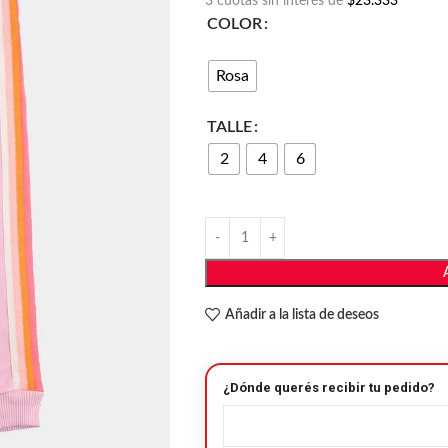
3 cuotas sin interés de
$23.333
COLOR
Rosa
TALLE
2
4
6
Añadir a la lista de deseos
¿Dónde querés recibir tu pedido?