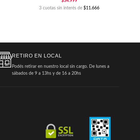
$
34.999
3 cuotas sin interés de
$11.666
R
RETIRO EN LOCAL
Podés retirar en nuestro local sin cargo. De lunes a
sábados de 9 a 13hs y de 16 a 20hs